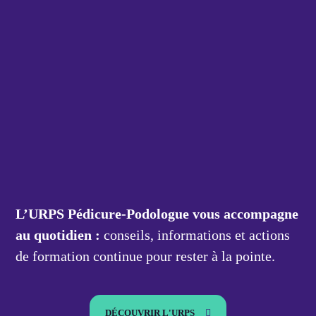
le
du
ment de
uête,
pte que
onnées
ises,
L’URPS Pédicure-Podologue vous accompagne
onnais
au quotidien :
conseils, informations et actions
pris
issance
de formation continue pour rester à la pointe.
ation
tion
onnées
DÉCOUVRIR L'URPS