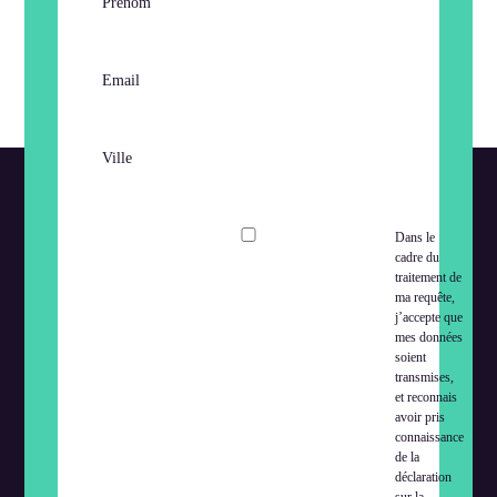
Prénom
Email
Ville
Dans le
cadre du
traitement de
ma requête,
j’accepte que
mes données
soient
transmises,
et reconnais
avoir pris
connaissance
de la
déclaration