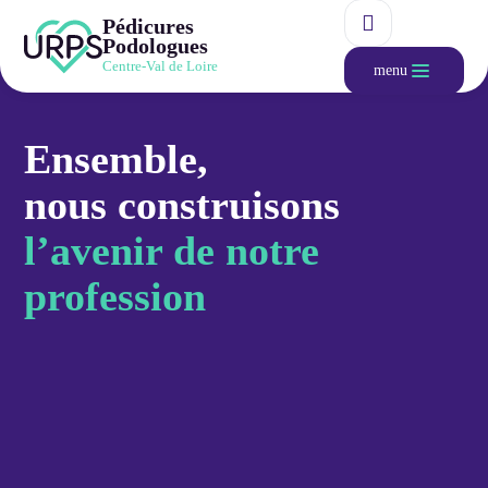
Pédicures
Podologues
Centre-Val de Loire
menu
Ensemble,
nous construisons
l’avenir de notre
profession